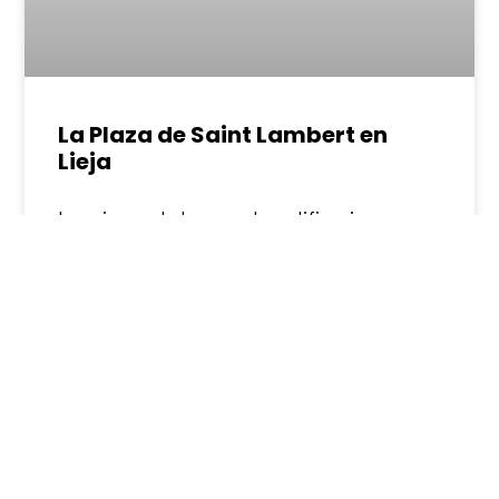
La Plaza de Saint Lambert en
Lieja
La primera de las grandes edificaciones que
se construyó en la Plaza de Saint Lambert
fue el Palacio del Príncipe-Obispo hace mil
años. En el 1085 fue destruido por un
incendio, para ser inmediatamente
reconstruido por Rudolf von Zahringen,
príncipe-obispo de Lieja, y obispo
LEER MÁS »