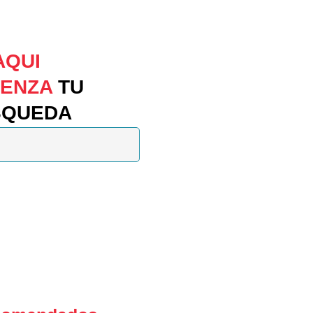
AQUI
IENZA
TU
SQUEDA