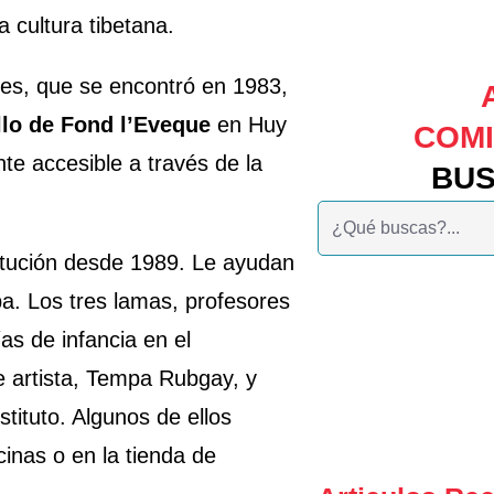
 cultura tibetana.
nes, que se encontró en 1983,
llo de Fond l’Eveque
en Huy
COM
nte accesible a través de la
BU
Buscar:
titución desde 1989. Le ayudan
a. Los tres lamas, profesores
s de infancia en el
e artista, Tempa Rubgay, y
stituto. Algunos de ellos
cinas o en la tienda de