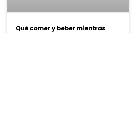
Qué comer y beber mientras
visitamos Bruselas
Bruselas es la capital de Bélgica, famosa por
no pocas comidas y bebidas. La mayoría de
las personas están familiarizadas con el
gofre belga, el chocolate y la cerveza. Sin
embargo aquí, cómo no, se puede comer algo
más visitamos la ciudad. Nadie nos obliga
LEER MÁS »