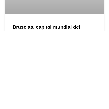
Bruselas, capital mundial del
quitabarro
La ciudad también sucede en los
recovecos invisibles, donde han quedado
señales de tiempos anteriores que
esperan ser recuperadas. Como es el
caso de los históricos quitabarros,
diseminados a lo largo y a lo ancho de las
calles de Bruselas. Algunos hace más de
LEER MÁS »