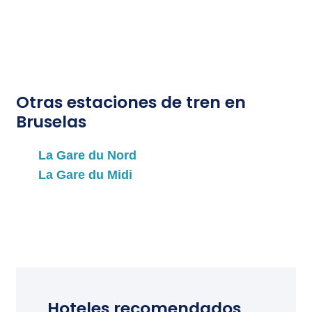
Conexiones con bus y metro
Restaurante-bar-cafetería
Horarios de apertura
Lunes a domingo de 6,15 h. a 22 h.
Otras estaciones de tren en
Bruselas
La Gare du Nord
La Gare du Midi
Gare du Louxembourg
Bruselas Chapelle
Bruselas Schuman
Hoteles recomendados