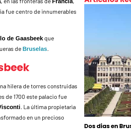
, en las fronteras de
,
a
Francia
dia fue centro de innumerables
que
llo de Gaasbeek
fueras de
.
Bruselas
asbeek
 una hilera de torres construidas
es de 1700 este palacio fue
. La última propietaria
Visconti
ansformado en un precioso
Dos dias en Bru