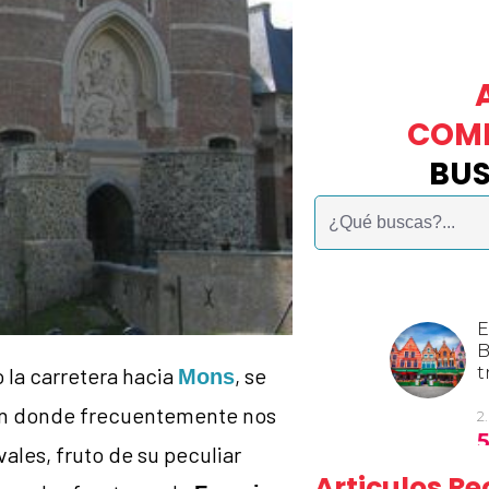
COM
BU
Buscar:
o la carretera hacia
, se
Mons
en donde frecuentemente nos
les, fruto de su peculiar
Articulos 