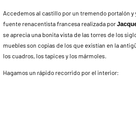
Accedemos al castillo por un tremendo portalón y y
fuente renacentista francesa realizada por
Jacqu
se aprecia una bonita vista de las torres de los siglo
muebles son copias de los que existían en la anti
los cuadros, los tapices y los mármoles.
Hagamos un rápido recorrido por el interior:
En la
están el Retrato de ge
Sala de la Barbacana
y un tapiz sobre la caza del siglo XV.
En la
cuelga un precioso t
Sala de la Gran Vidriera
En la habitación del
se puede ve
Conde Arrivabene
en esmaltes del siglo XVI, junto a alabast
Flagelación
En la
se conserva un tablero 
Sala de los Caballeros