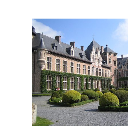
retrato de la infanta
y el tapi
Isabel Clara Eugenia
del siglo XVII.
Mortlake