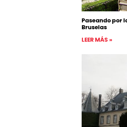
pios del XVI.
pices de
del siglo XVII. En
Lebrun
.
los V e Isabel de Portugal
Paseando por l
Bruselas
de
.
 el niño
Andrea della Robia
es italianos y flamencos del siglo
LEER MÁS »
destaca la estatua de
nt
Santa
, en plata y
sabel la Católica
dros de artistas flamencos, entre
, y un
de Portugal y de Carlos V
s de los siglos XVI-XVII.
 pintor y el cuadro
La Torre de
 de
y otro
Catalina de
Saboya