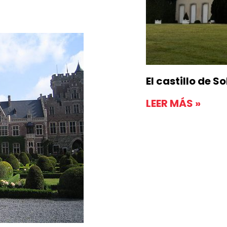
z inglés
, de
Dos hijos del rey
El castillo de S
LEER MÁS »