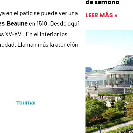
de semana
a en el patio se puede ver una
LEER MÁS »
en 1510. Desde aquí
es Beaune
s XV-XVI. En el interior los
güedad. Llaman más la atención
ntilhombre de
, del siglo XVI,
Foulon
apiz de
del siglo XV.
Tournai
r la
y una
Crucifixion
ros ingleses del siglo XV.
de ajedrez oriental del siglo XV.