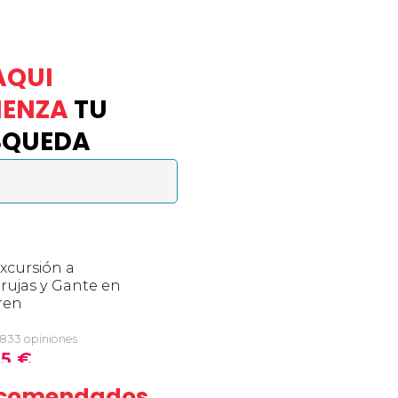
AQUI
IENZA
TU
SQUEDA
Recomendados